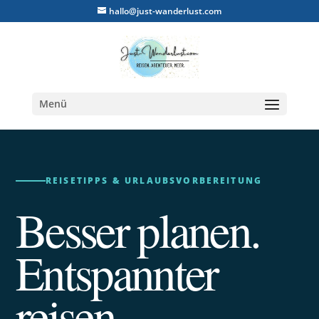
hallo@just-wanderlust.com
Menü
REISETIPPS & URLAUBSVORBEREITUNG
Besser planen.
Entspannter
reisen.