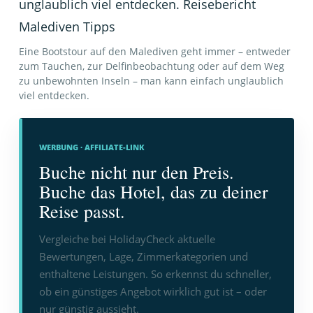
Eine Bootstour auf den Malediven geht immer – entweder
zum Tauchen, zur Delfinbeobachtung oder auf dem Weg
zu unbewohnten Inseln – man kann einfach unglaublich
viel entdecken.
WERBUNG · AFFILIATE-LINK
Buche nicht nur den Preis.
Buche das Hotel, das zu deiner
Reise passt.
Vergleiche bei HolidayCheck aktuelle
Bewertungen, Lage, Zimmerkategorien und
enthaltene Leistungen. So erkennst du schneller,
ob ein günstiges Angebot wirklich gut ist – oder
nur günstig aussieht.