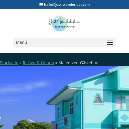
hallo@just-wanderlust.com
Menü
Startseite
»
Reisen & Urlaub
»
Malediven-Gästehaus