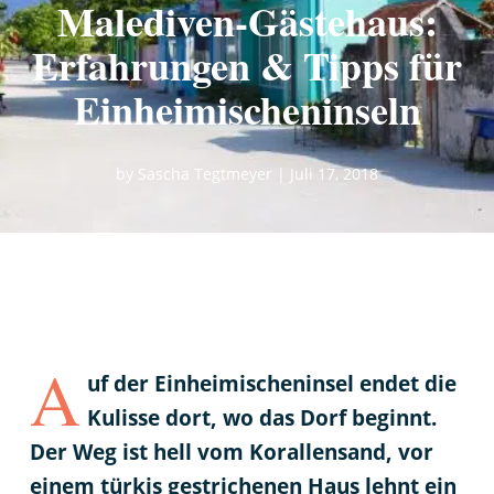
Malediven-Gästehaus:
Erfahrungen & Tipps für
Einheimischeninseln
by
Sascha Tegtmeyer
|
Juli 17, 2018
A
uf der Einheimischeninsel endet die
Kulisse dort, wo das Dorf beginnt.
Der Weg ist hell vom Korallensand, vor
einem türkis gestrichenen Haus lehnt ein