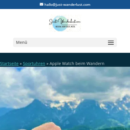
hallo@just-wanderlust.com
Menü
Startseite
»
Sportuhren
»
Apple Watch beim Wandern