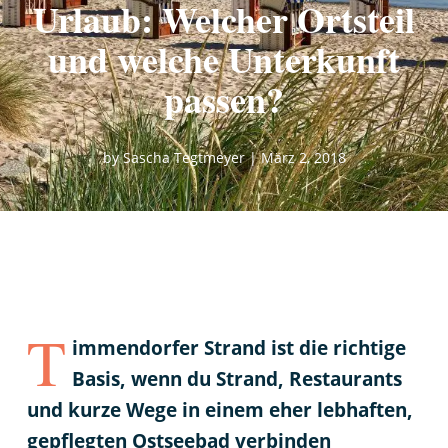
Urlaub: Welcher Ortsteil
und welche Unterkunft
passen?
by
Sascha Tegtmeyer
|
März 2, 2018
T
immendorfer Strand ist die richtige
Basis, wenn du Strand, Restaurants
und kurze Wege in einem eher lebhaften,
gepflegten Ostseebad verbinden