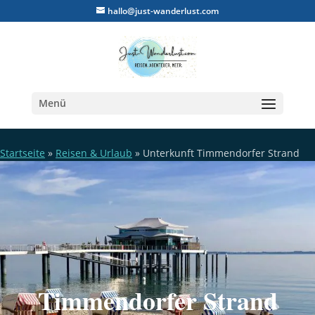
hallo@just-wanderlust.com
Menü
Startseite
»
Reisen & Urlaub
»
Unterkunft Timmendorfer Strand
Timmendorfer Strand