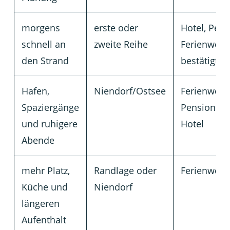
morgens
erste oder
Hotel, Pens
schnell an
zweite Reihe
Ferienwohn
den Strand
bestätigter
Hafen,
Niendorf/Ostsee
Ferienwoh
Spaziergänge
Pension od
und ruhigere
Hotel
Abende
mehr Platz,
Randlage oder
Ferienwoh
Küche und
Niendorf
längeren
Aufenthalt